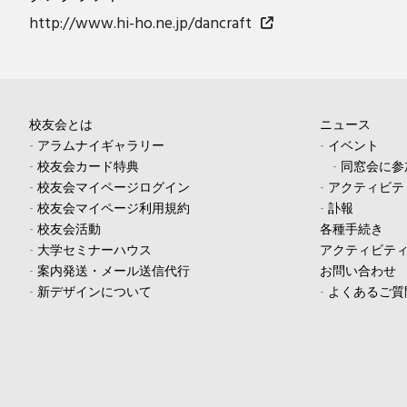
http://www.hi-ho.ne.jp/dancraft
校友会とは
ニュース
-
アラムナイギャラリー
-
イベント
-
校友会カード特典
-
同窓会に参
-
校友会マイページログイン
-
アクティビテ
-
校友会マイページ利用規約
-
訃報
-
校友会活動
各種手続き
-
大学セミナーハウス
アクティビテ
-
案内発送・メール送信代行
お問い合わせ
-
新デザインについて
-
よくあるご質