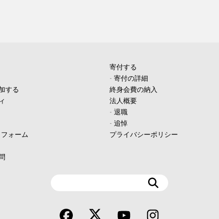
寄付する
-
寄付の詳細
加する
終身会費の納入
ィ
法人概要
-
退職
-
追悼
ィフォーム
プライバシーポリシー
問
検
索