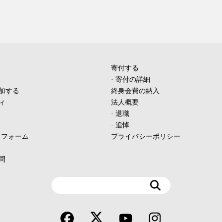
寄付する
-
寄付の詳細
加する
終身会費の納入
ィ
法人概要
-
退職
-
追悼
ィフォーム
プライバシーポリシー
問
検
索