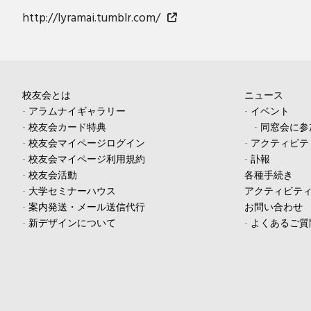
http://lyramai.tumblr.com/
校友会とは
ニュース
-
アラムナイギャラリー
-
イベント
-
校友会カード特典
-
同窓会に参
-
校友会マイページログイン
-
アクティビテ
-
校友会マイページ利用規約
-
訃報
-
校友会活動
各種手続き
-
大学セミナーハウス
アクティビテ
-
案内発送・メール送信代行
お問い合わせ
-
新デザインについて
-
よくあるご質