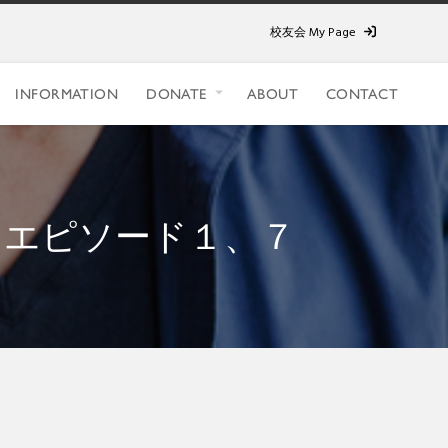
校友会 My Page
INFORMATION
DONATE
ABOUT
CONTACT
）エピソード１、７