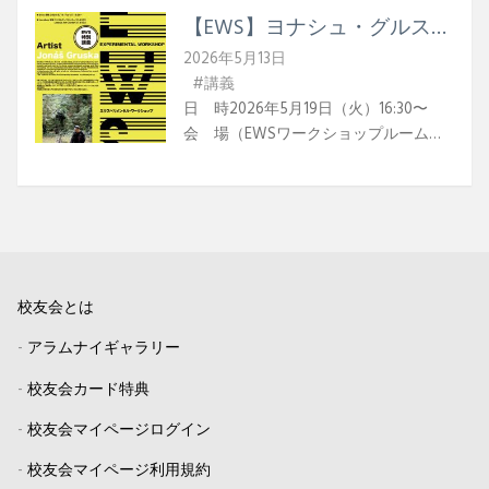
【EWS】ヨナシュ・グルスカ
｜特別講義
2026年5月13日
#講義
日 時2026年5月19日（火）16:30〜
会 場（EWSワークショップルーム）
リベラルアーツセンター21-B102B お問
い合せ大学院研究室 ews@tamabi.ac.jp
5月19日(火)16:30〜、 スロバキアのサウ
ンドアーティスト、ヨナシュ・グルス
カ氏がEWSレクチャーシリーズの一環
として特別講義を行います。 カオス的
校友会とは
で多拍子的なリズム、型破りなチュー
ニング、フィールドレコーディングを
-
アラムナイギャラリー
主なテーマとし、空間や素材の共鳴特
性に基づいた、サイトスペシフィック
-
校友会カード特典
なサウンドインスタレーションを数多
-
校友会マイページログイン
く制作しています。本講義では、超音
波についてトークをしていただいたあ
-
校友会マイページ利用規約
と、実習デモンストレーションを行う