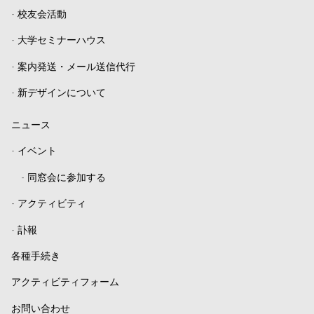
予定です。 多摩美術大学の教職員・学
-
校友会活動
生であればどなたでも聴講できますの
-
大学セミナーハウス
で、ぜひご参加ください。 On May
19th(Tue.), Slovak sound artist Jonáš
-
案内発送・メール送信代行
Gruska will give a special in-person
-
新デザインについて
lecture as part of the EWS Lecture
Series. Focusing on chaotic and
ニュース
polymetric rhythms, unconventional
tunings, and field recording, he has
-
イベント
created several site-specific sound
installations, based on resonant
-
同窓会に参加する
properties of spaces and materials. In
-
アクティビティ
this lecture, he will give a talk on
ultrasound, followed by practical
-
訃報
demonstrations. This open to all Tama
Art University students, so please join
各種手続き
us.
アクティビティフォーム
お問い合わせ