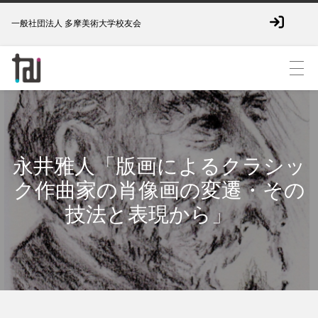
一般社団法人 多摩美術大学校友会
永井雅人「版画によるクラシッ
ク作曲家の肖像画の変遷・その
技法と表現から」