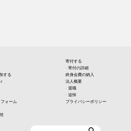
寄付する
-
寄付の詳細
加する
終身会費の納入
ィ
法人概要
-
退職
-
追悼
ィフォーム
プライバシーポリシー
問
検