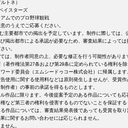
アルトネ）
Aベイスターズ
アムでのプロ野球観戦
同意のうえでご応募ください。
む主要都市での掲出を予定しています。制作に際しては、
及び掲出都市による承認が必要なため、審査結果によっては
ださい。
ては、制作者同意の上、必要な修正を行う可能性がありま
（著作権法第27条および第28条に定められている権利を
アワード委員会（エムシードゥコー株式会社）に帰属します
広告使用に関する使用料などは原則発生しませんが、受賞作
（制作者）の事前の承諾を得るものとします。
ジナル作品に限ります。今後提案予定のある作品についても
産権など第三者の権利を侵害するものでないことを保証する
ある作品については、審査結果発表後であっても受賞を取り
査結果に関するお問い合わせには応じられません。
しません。