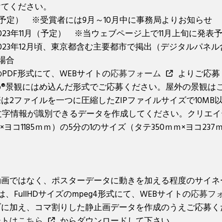
けてください。
月（予定） ※受賞者には9月～10月中に事務局よりお知らせ
23年11月（予定） ※当ウェブページ上で11月上旬に発表
023年12月頃、東京都含む主要都市で掲出（デジタルパネル
場合
PDF形式にて、WEBサイトの
応募フォーム
よりご応募
top®景観にはめ込んだ形式でご応募ください。屋外の景観は
は2ファイルを一つに圧縮したZIPファイルサイズで10MB
文字情報が識別できるデータを作成してください。クリエ
ｍ×ヨコ1185ｍｍ）の5分の1のサイズ（タテ350ｍｍ×ヨコ2
動画ではなく、ポスターデータに動きを加える程度のサイネ
、FullHDサイズのmpeg4形式にて、WEBサイトの
応募フ
ブに加え、コマ割りした静止画データを作成のうえご応募く
ートは
こちら
からダウンロードして下さい。