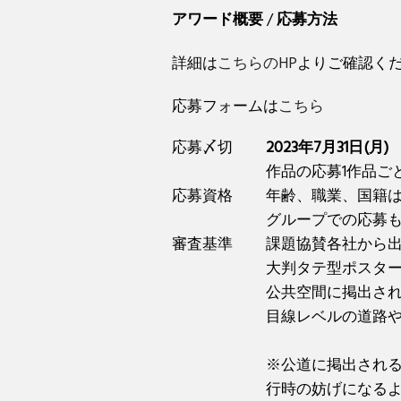
アワード概要
/
応募方法
詳細は
こちらのHP
よりご確認く
応募フォームは
こちら
応募〆切
2023年7月31日(月)
作品の応募1作品ご
応募資格
年齢、職業、国籍
グループでの応募
審査基準
課題協賛各社から
大判タテ型ポスタ
公共空間に掲出さ
目線レベルの道路
※公道に掲出され
行時の妨げになる