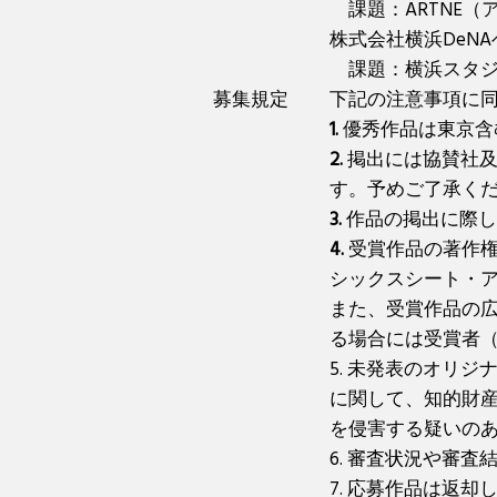
課題：ARTNE（
株式会社横浜DeN
課題：横浜スタジ
募集規定
下記の注意事項に
1.
優秀作品は東京含
2.
掲出には協賛社
す。予めご了承く
3.
作品の掲出に際し
4.
受賞作品の著作権
シックスシート・
また、受賞作品の
る場合には受賞者
5. 未発表のオリ
に関して、知的財
を侵害する疑いの
6. 審査状況や審
7. 応募作品は返却