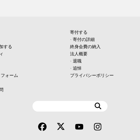
寄付する
-
寄付の詳細
加する
終身会費の納入
ィ
法人概要
-
退職
-
追悼
ィフォーム
プライバシーポリシー
問
検
索