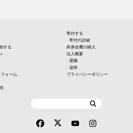
寄付する
-
寄付の詳細
加する
終身会費の納入
ィ
法人概要
-
退職
-
追悼
ィフォーム
プライバシーポリシー
問
検
索