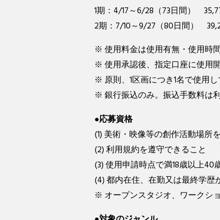
1期：4/17～6/28（73日間） 35,7
2期：7/10～9/27（80日間） 39,
※ 使用料金は使用有無・使用時
※ 使用承認後、指定口座に使用
※ 原則、1区画につき1名で使用
※ 銀行振込のみ。振込手数料は
●応募資格
(1) 美術・映像等の創作活動場
(2) 利用規約を遵守できること
(3) 使用申請時点で満18歳以上4
(4) 都内在住、在勤又は最終学
※ オープンスタジオ、ワークシ
●対象のジャンル