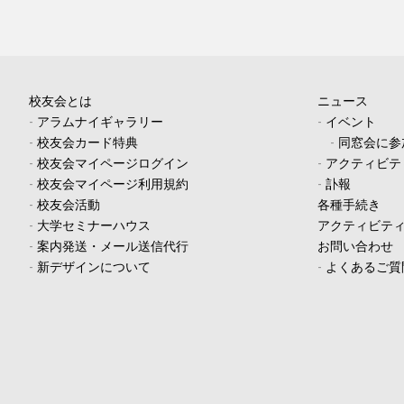
校友会とは
ニュース
-
アラムナイギャラリー
-
イベント
-
校友会カード特典
-
同窓会に参
-
校友会マイページログイン
-
アクティビテ
-
校友会マイページ利用規約
-
訃報
-
校友会活動
各種手続き
-
大学セミナーハウス
アクティビテ
-
案内発送・メール送信代行
お問い合わせ
-
新デザインについて
-
よくあるご質