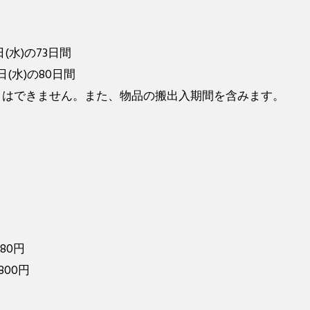
日(水)の73日間
日(水)の80日間
とはできません。また、物品の搬出入期間を含みます。
。
880円
800円