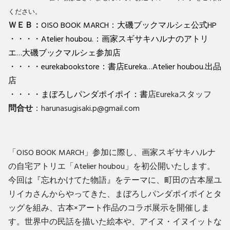
ください。
ＷＥＢ：
OISO BOOK MARCH
：大磯ブックマルシェ公式HP
・・・・
Atelier houbou.
：画家スギサキハルナのアトリ
エ…大磯ブックマルシェ参加店
・・・・
eurekabookstore
：書店Eureka…Atelier houbou.出品
店
・・・・
まぼろしパンダポイポイ
：書
店Eurekaスタッフ
問合せ
：harunasugisaki.p@gmail.com
「OISO BOOK MARCH」参加に際し、画家スギサキハルナ
の自宅アトリエ「Atelier houbou」を初公開いたします。
今回は『忘れかけてた物語』をテーマに、町田の古本屋ユ
リイカさんからやってきた、まぼろしパンダポイポイとタ
ッグを組み、古本×アート作品のコラボ展示を開催しま
す。世界中の民話を描いた絵本や、アイヌ・イヌイットな