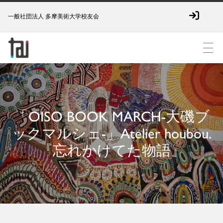
一般社団法人 多摩美術大学校友会
「OISO BOOK MARCH-大磯ブ
ックマルシェ-」Atelier houbou.
『忘れかけてた物語』