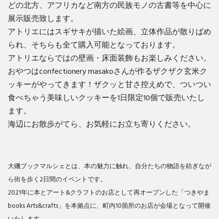
どの北方、アフリカなど南方の民族モノの古書等を中心に
展示販売致します。
アトリエにはスギサキが描いた絵画、立体作品が散りばめ
られ、そちらも全て購入可能となっております。
アトリエならではの壁画・床面装飾もお楽しみください。
おやつはconfectionery masakoさんが作るザクザク玄米ク
ッキーがやってきます！ザクッと甘さ控えめで、ついつい
食べちゃう美味しいクッキーを1日限定10個で販売いたし
ます。
海辺にお散歩がてら、お気軽にお立ち寄りください。
大磯ブックマルシェとは、本の魅力に触れ、自分たちの物語を紡ぎなが
ら街を歩く2日間のイベントです。
2021年に本とアート&クラフトのお店として再オープンした「つきやま
books Arts&crafts」を本拠点に、町内10箇所のお店が会場となって開催