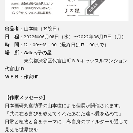
出品者
：山本瞳（’19院日）
日 程
：2022年06月08日（水）〜2022年06月13日（月）
時 間
：12：00〜18：00（最終日は17：00まで）
場 所
：
Gallery子の星
東京都渋谷区代官山町13-8 キャッスルマンション
代官山113
ＷＥＢ
：
作家HP
【作家メッセージ】
日本画研究室助手の山本瞳による個展が開催されます。
「共に在る喜びを教えてくれたあなた達へ愛を込めて」
日常と植物と音をテーマに、私自身のフィルターを通して
見える世界観を