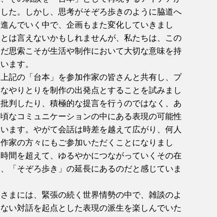
ました。しかし、思考がそぞろ歩きのように脇道へ
ら進んでいく中で、企画もまた変化していきまし
的とは言えないかもしれませんが、私たちは、この
んだ思索こそが生活や制作において大切な意味を持
ています。
、上記の「台本」を参加作家の皆さんと共有し、プ
トなやりとりを制作の出発点とすることを試みまし
を批判したり、積極的な提言を行うのではなく、あ
手頃なコミュニケーションの中にある表現の可能性
ています。やがて会話は時差を越えて広がり、何人
人作家の方々にもご参加いただくことになりまし
や時間を超えて、ゆるやかにつながっていくその在
た、「そぞろ歩き」の延長にあるのだと感じていま
皆さまには、緊張の続く世界情勢の中で、雑談のよ
わない対話を起点とした表現の派生を楽しんでいた