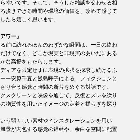
たら幸いです。そして、そうした雑談を交わせる相
ぞろ歩きできる時間や環境の価値を、改めて感じて
ましたら嬉しく思います。
クアワー」
きる前に訪れるほんのわずかな瞬間は、一日の終わ
るだけでなく、どこか現実と非現実のあいだにある
静かな高揚をもたらします。
メディアを限定せずに表現の拡張を探求し続けるふ
家ーー安原千夏と飯島暉子による、フィクションと
混ざり合う感覚と時間の断片をめぐる対話です。
ルクスクリーンと映像を通して、反復とズレを繰り
りの物質性を用いたイメージの定着と揺らぎを探り
という弱々しい素材やインスタレーションを用い
や風景が内包する感覚の遅延や、余白を空間に配置