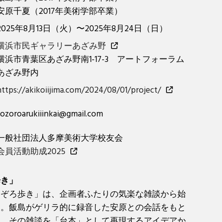
安原千夏（2017年美術学部卒業）
2025年8月13日（火）〜2025年8月24日（日）
横浜市民ギャラリーあざみ野
横浜市青葉区あざみ野南1-17-3 アートフォーラム
あざみ野内
https://akikoiijima.com/2024/08/01/project/
sozoroarukiiinkai@gmail.com
一般社団法人多摩美術大学校友会
会員活動助成2025
歩き」
そぞろ歩き」は、企画者ふたりの気楽な雑談から始
た。飯島がゲリラ的に録音した安原との会話をもと
は、その雑談を「台本」として再現するアイデアか