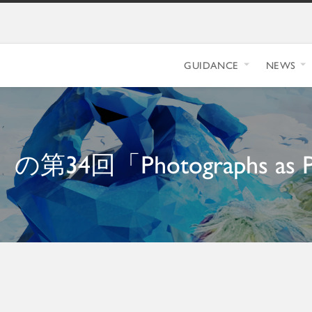
GUIDANCE
NEWS
第34回「Photographs as