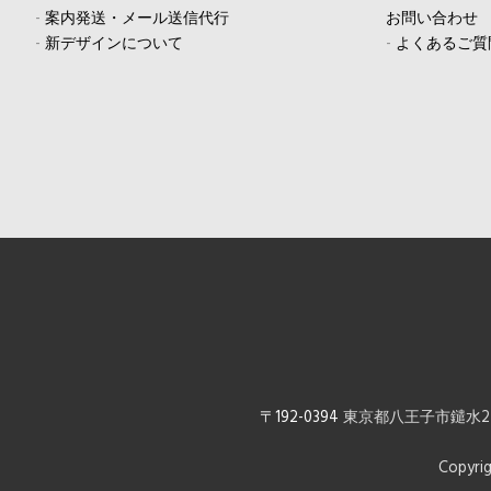
-
案内発送・メール送信代行
お問い合わせ
-
新デザインについて
-
よくあるご質
〒192-0394
東京都八王子市鑓水2-1
Copyrig