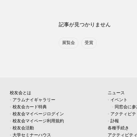
記事が見つかりません
展覧会
受賞
校友会とは
ニュース
-
アラムナイギャラリー
-
イベント
-
校友会カード特典
-
同窓会に参
-
校友会マイページログイン
-
アクティビテ
-
校友会マイページ利用規約
-
訃報
-
校友会活動
各種手続き
-
大学セミナーハウス
アクティビテ