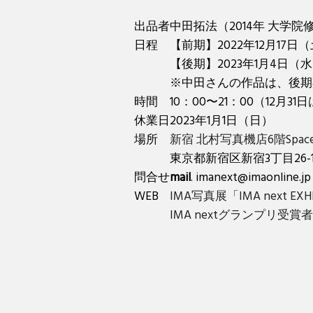
出品者
中田拓法（2014年 大学院
日程
【前期】2022年12月17日
【後期】2023年1月4日（水
※中田さんの作品は、後期
時間
10：00〜21：00（12月31
休業日
2023年1月1日（日）
場所
新宿 北村写真機店6階Space L
東京都新宿区新宿3丁目26-1
問合せ
mail
. imanext@imaonline.jp
WEB
IMA写真展「IMA next EX
IMA nextグランプリ