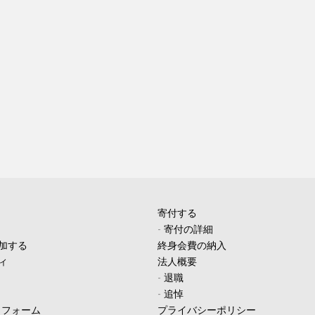
寄付する
-
寄付の詳細
加する
終身会費の納入
ィ
法人概要
-
退職
-
追悼
ィフォーム
プライバシーポリシー