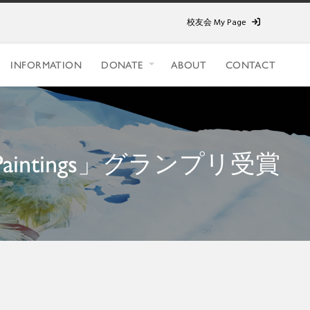
校友会 My Page
INFORMATION
DONATE
ABOUT
CONTACT
 Paintings」グランプリ受賞