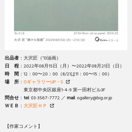
出品者
：大沢匠（’13油画）
日 程
：2022年08月15日（月）〜2022年08月21日（日）
時 間
：12：00〜20：00（8/21は11：00〜15：00）
場 所
：
OギャラリーUP・S
東京都中央区銀座1-4-9 第一田村ビル3F
問合せ
：
tel
. 03-3567-7772 ／
mail
. ogallery@big.or.jp
ＷＥＢ
：
大沢匠ＨＰ
【作家コメント】