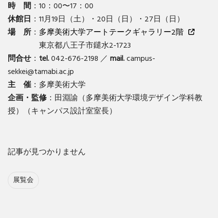
時 間
：10：00〜17：00
休館日
：11月19日（土）・20日（日）・27日（日）
場 所
：
多摩美術大学アートテークギャラリー2階
東京都八王子市鑓水2-1723
問合せ
：
tel.
042-676-2198 ／
mail.
campus-
sekkei@tamabi.ac.jp
主 催
：多摩美術大学
企画・監修
：田淵諭（多摩美術大学環境デザイン学科教
授）（キャンパス設計室室長）
記事が見つかりません
展覧会