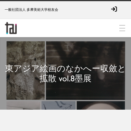
一般社団法人 多摩美術大学校友会
東アジア絵画のなかへー収斂と
拡散 vol.8墨展