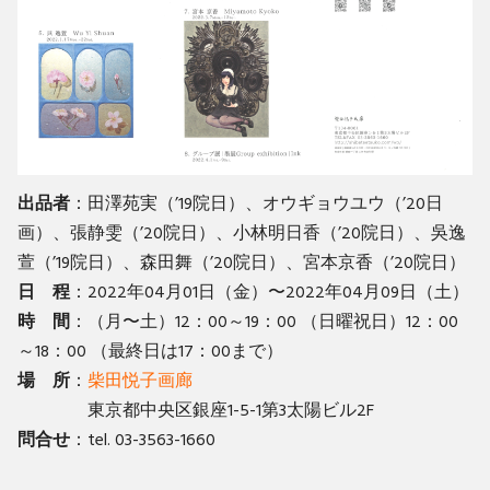
出品者
：田澤苑実（’19院日）、オウギョウユウ（’20日
画）、張静雯（’20院日）、小林明日香（’20院日）、吳逸
萱（’19院日）、森田舞（’20院日）、宮本京香（’20院日）
日 程
：2022年04月01日（金）〜2022年04月09日（土）
時 間
：（月〜土）12：00～19：00 （日曜祝日）12：00
～18：00 （最終日は17：00まで）
場 所
：
柴田悦子画廊
東京都中央区銀座1-5-1第3太陽ビル2F
問合せ
：tel. 03-3563-1660