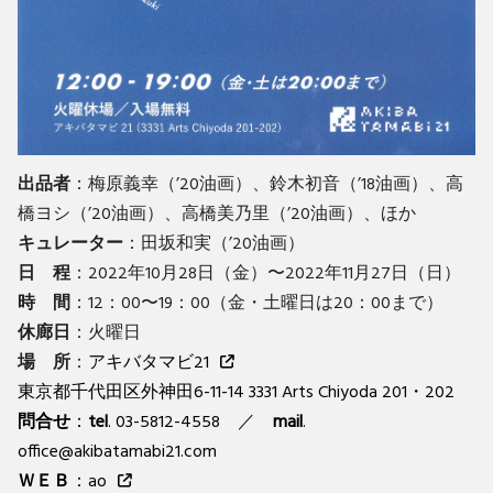
出品者
：梅原義幸（’20油画）、鈴木初音（’18油画）、高
橋ヨシ（’20油画）、高橋美乃里（’20油画）、ほか
キュレーター
：田坂和実（’20油画）
日 程
：2022年10月28日（金）〜2022年11月27日（日）
時 間
：12：00〜19：00（金・土曜日は20：00まで）
休廊日
：火曜日
場 所
：
アキバタマビ21
東京都千代田区外神田6-11-14 3331 Arts Chiyoda 201・202
問合せ
：
tel
. 03-5812-4558 ／
mail
.
office@akibatamabi21.com
ＷＥＢ
：
ao