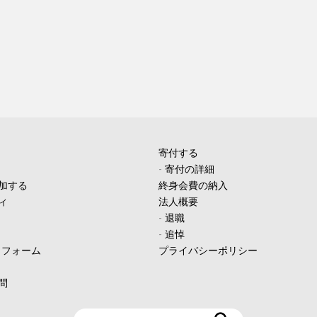
寄付する
-
寄付の詳細
加する
終身会費の納入
ィ
法人概要
-
退職
-
追悼
ィフォーム
プライバシーポリシー
問
検