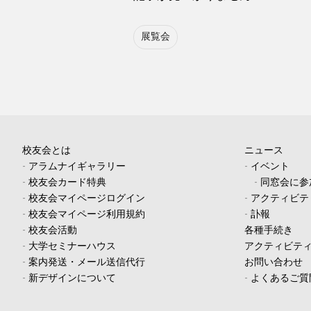
展覧会
校友会とは
ニュース
-
アラムナイギャラリー
-
イベント
-
校友会カード特典
-
同窓会に参
-
校友会マイページログイン
-
アクティビテ
-
校友会マイページ利用規約
-
訃報
-
校友会活動
各種手続き
-
大学セミナーハウス
アクティビテ
-
案内発送・メール送信代行
お問い合わせ
-
新デザインについて
-
よくあるご質