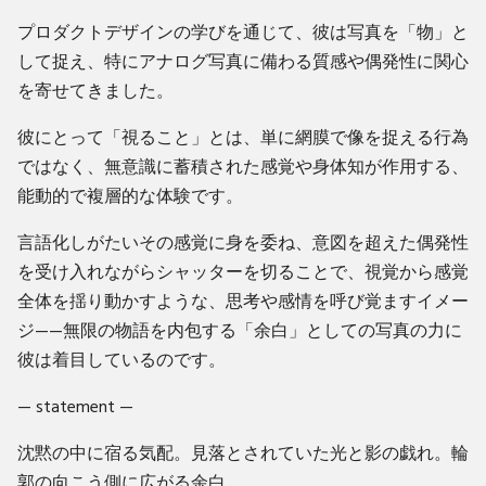
プロダクトデザインの学びを通じて、彼は写真を「物」と
して捉え、特にアナログ写真に備わる質感や偶発性に関心
を寄せてきました。
彼にとって「視ること」とは、単に網膜で像を捉える行為
ではなく、無意識に蓄積された感覚や身体知が作用する、
能動的で複層的な体験です。
言語化しがたいその感覚に身を委ね、意図を超えた偶発性
を受け入れながらシャッターを切ることで、視覚から感覚
全体を揺り動かすような、思考や感情を呼び覚ますイメー
ジ——無限の物語を内包する「余白」としての写真の力に
彼は着目しているのです。
— statement —
沈黙の中に宿る気配。見落とされていた光と影の戯れ。輪
郭の向こう側に広がる余白。