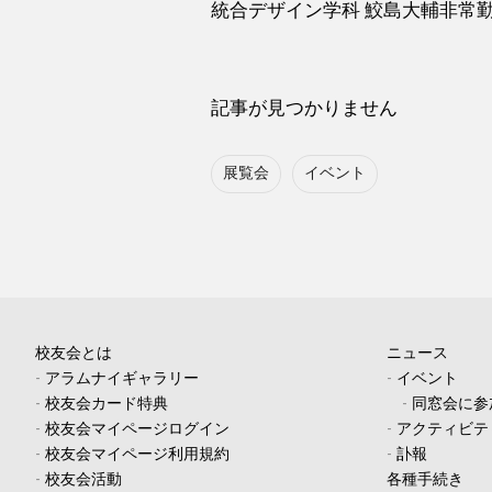
統合デザイン学科 鮫島大輔非常勤講
記事が見つかりません
展覧会
イベント
校友会とは
ニュース
-
アラムナイギャラリー
-
イベント
-
校友会カード特典
-
同窓会に参
-
校友会マイページログイン
-
アクティビテ
-
校友会マイページ利用規約
-
訃報
-
校友会活動
各種手続き