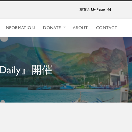
校友会 My Page
INFORMATION
DONATE
ABOUT
CONTACT
aily』開催