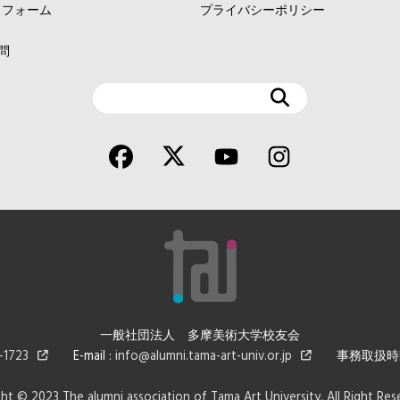
ィフォーム
プライバシーポリシー
問
検
索
一般社団法人 多摩美術大学校友会
723
E-mail :
info@alumni.tama-art-univ.or.jp
事務取扱時間 : 平
ht © 2023 The alumni association of Tama Art University, All Right R