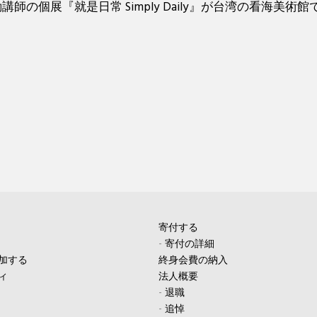
師の個展『就是日常 Simply Daily』が台湾の看海美術
寄付する
-
寄付の詳細
加する
終身会費の納入
ィ
法人概要
-
退職
-
追悼