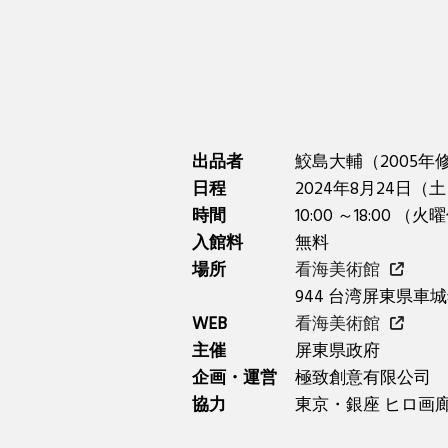
出品者
鮫島大輔（2005年
日程
2024年8月24日（土
時間
10:00 ～18:00 （
入館料
無料
場所
看海美術館
944 台湾屏東県車城
WEB
看海美術館
主催
屏東県政府
企画・運営
極致創意有限公司
協力
東京・銀座 ヒロ画廊 CR