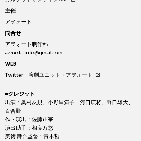
主催
アヲォート
問合せ
アヲォート制作部
awooto.info@gmail.com
WEB
Twitter
演劇ユニット・アヲォート
■クレジット
出演：奥村友規、小野里満子、河口瑛将、野口雄大、
百合野
作・演出：佐藤正宗
演出助手：相良万悠
美術.舞台監督：青木哲