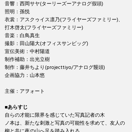
音響：西岡サヤ(ターリーズーアナログ假頭)
照明：孫悦
衣裳：アスクゥイス凛乃(フライヤーズファミリー)、
打木啓太(フライヤーズファミリー)
音楽：白鳥真生
撮影：田山陽大(オフィスサンビッグ)
宣伝美術：中村陽道
制作補助：出光立樹
制作：藤井ちより(projecttiyo/アナログ饅頭)
企画協力：山本悠
主催：アヲォート
■あらすじ
自らの才能に限界を感じていた写真記者の木
ノ本は、新たな刺激と写真の可能性を求めて、友人の
柳と共に夜の山へ足を踏み入れる。