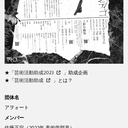
★「
芸術活動助成2023
」助成企画
★「
芸術活動助成
」とは？
団体名
アヲォート
メンバー