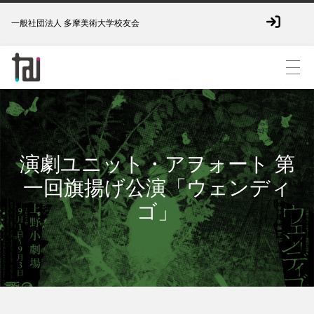
一般社団法人 多摩美術大学校友会
演劇ユニット・アヲォート 第
一回旗揚げ公演「ウェンディ
ゴ」