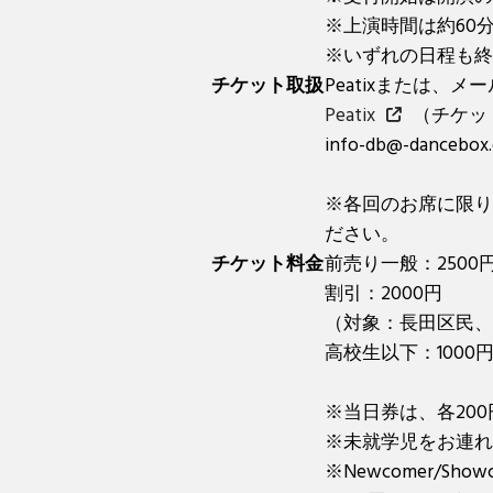
※上演時間は約60
※いずれの日程も終
チケット取扱
Peatixまたは、
Peatix
（チケッ
info-db@-danceb
※各回のお席に限り
ださい。
チケット料金
前売り一般：2500
割引：2000円
（対象：長田区民、
高校生以下：1000
※当日券は、各20
※未就学児をお連れ
※Newcomer/Sh