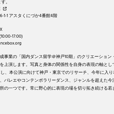
ます。
E
-1-1 アスタくにづか4番館4階
X
10:00-17:00)
ancebox.org
成事業の「国内ダンス留学＠神戸10期」のクリエーション
を上演します。写真と身体の関係性を自身の表現の軸とし
受講し、本公演に向けて神戸・東京でのリサーチ、今年に入
、バレエやコンテンポラリーダンス、ジャンルを超えた今
所の一つです。常に野心的に表現の場を切り拓き続ける若