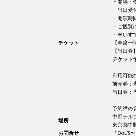
＊開場・
・当日受
・開演時
・ご観覧
・車いす
チケット
【全席一律
【当日券】
チケット
利用可能
前売券：
当日券：
予約締め
中野テル
場所
東京都中野区
お問合せ
『DoL’S〜