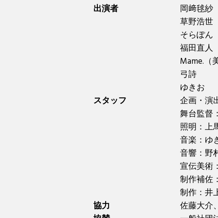
出演者
岡﨑毬紗
草野浩世
そらぽん
福田直人（
Mame.
弓詩
ゆきお
スタッフ
企画・演出
舞台監督
照明：上
音楽：ゆ
音響：野
宣伝美術：
制作補佐
制作：井上
協力
佐藤大介