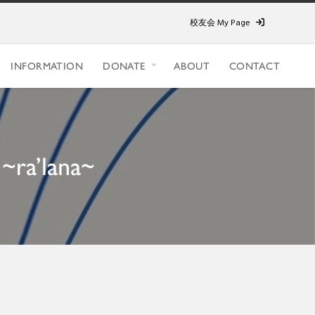
校友会 My Page
INFORMATION
DONATE
ABOUT
CONTACT
a’lana~