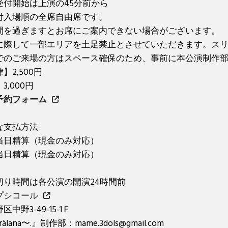
受付開始は上演の45分前から
付入場順の全席自由席です。
間を過ぎますとお席にご案内できない場合がございます。
に際して一部エリアを土足禁止とさせていただきます。ス
でのご来場の方はスペース確保のため、事前に本公演制作
】2,500円
3,000円
予約フォーム
な支払方法
当日精算（現金のみ対応）
当日精算（現金のみ対応）
切り時間は各公演の開演24時間前
プシコール
中野3-49-15-1Ｆ
ràlana〜.』制作部：mame.3dols@gmail.com