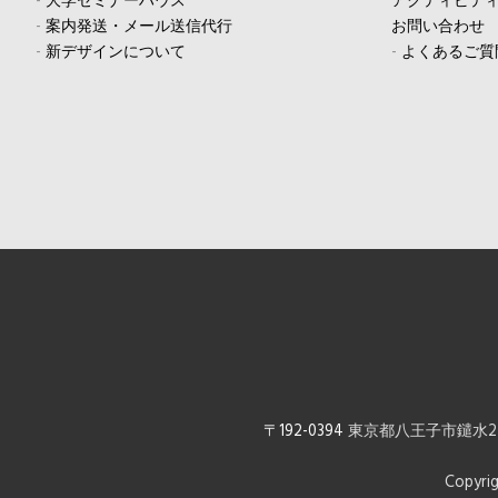
-
大学セミナーハウス
アクティビテ
-
案内発送・メール送信代行
お問い合わせ
-
新デザインについて
-
よくあるご質
〒192-0394
東京都八王子市鑓水2-1
Copyrig