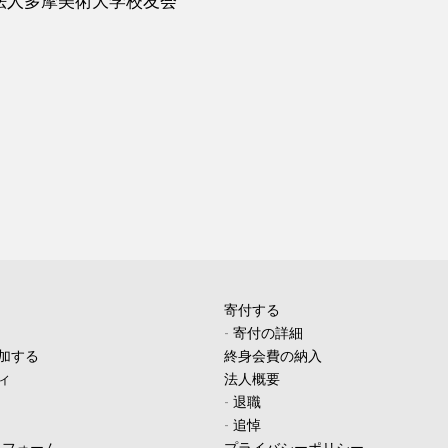
法人多摩美術大学校友会
寄付する
-
寄付の詳細
加する
終身会費の納入
ィ
法人概要
-
退職
-
追悼