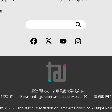
ィフォーム
プライバシーポリシー
問
検
索
一般社団法人 多摩美術大学校友会
723
E-mail :
info@alumni.tama-art-univ.or.jp
事務取扱時間 : 平
ht © 2023 The alumni association of Tama Art University, All Right R