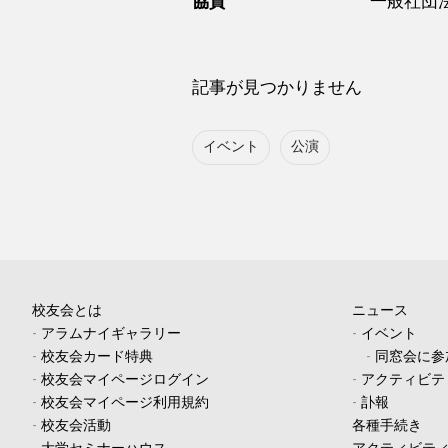
協賛
一般社団
記事が見つかりません
イベント
公演
校友会とは
ニュース
-
アラムナイギャラリー
-
イベント
-
校友会カード特典
-
同窓会に参
-
校友会マイページログイン
-
アクティビテ
-
校友会マイページ利用規約
-
訃報
-
校友会活動
各種手続き