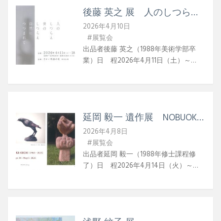
後藤 英之 展 人のしつらえ
世のしつらえ 自然（じね
2026年4月10日
ん）につつまれて
#展覧会
出品者後藤 英之（1988年美術学部卒
業）日 程2026年4月11日（土）～
2026年4月18日（土）時 間10:00〜
17:30（最終日は16:30まで）会 場さか
い利晶の杜 1F茶室広間場所：〒590-
0958 大阪府堺市堺区宿院町西2丁1-
延岡 毅一 遺作展 NOBUOKA
1 堺市立歴史文化にぎわいプラザ内電
KIICHI（1961‐2023）
話：072-260-4386展示内容旧作の再制
2026年4月8日
作、新作含め彫刻8点 写真作品及び掛
#展覧会
軸等4点計12点を展示問合せE-mail：eij-
出品者延岡 毅一（1988年修士課程修
mart@navy.plala.or.jp 展覧会に寄せ
了）日 程2026年4月14日（火）～
て 日本における茶の湯文化発生の地
2026年5月6日（水）時 間10:00〜
とも言える堺という場所で、三千家の
17:00休廊日月曜日（祭日の場合は翌
茶室が一堂に会するという特別な場所
日）会 場長尾ギャラリー（一般社団
であり、一歩中に入ると緊張と静寂を
法人アートシップインターナショナ
同時に体感するような場所、そんな非