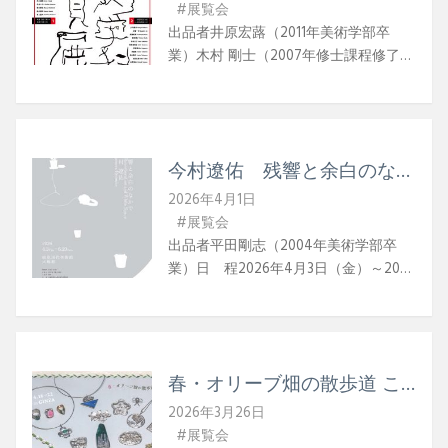
#展覧会
てくれるでしょう。
出品者井原宏蕗（2011年美術学部卒
業）木村 剛士（2007年修士課程修了）
くどうゆうだい（2023年修士課程修
了）中谷ミチコ（2005年美術学部卒
業）松井 雅世（2013年修士課程修了）
水上 嘉久（1985年修士課程修了）石川
今村遼佑 残響と余白のなか
慎平（2014年修士課程修了）開発 好明
で
（1993年修士課程修了）笠原 恵実子
2026年4月1日
（1988年修士課程修了）菅原 陸（2024
#展覧会
年修士課程修了）髙山 陽介（2007年修
出品者平田剛志（2004年美術学部卒
士課程修了）田島 史朗（1997年美術学
業）日 程2026年4月3日（金）～2026
部卒業）他日 程第1期 2026年4月2
年6月20日（土）時 間9:30〜17:00
日（木）～2026年4月11日（土）第2
休館日第2・4土曜、日祝日場 所岐阜
期 2026年4月15日（水）～2026年4
現代美術館大地館 展示室岐阜県関市桃
月25日（土）時 間10:00～17:00休校日
紅大地1番地（鍋屋バイテック会社 関工
日曜日場 所多摩美術大学彫刻棟ギャ
春・オリーブ畑の散歩道 こ
園内）URL岐阜現代美術館企 画公益財
ラリー
だまみちこ童画&ジュエリー
団法人岐阜現代美術財団入場料無料
2026年3月26日
展
SNSX Instagram 作家ＷEBサイト 今村遼
#展覧会