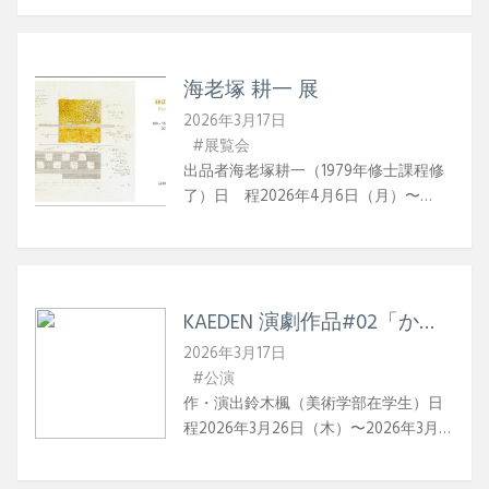
終日17：00まで》場 所Gallery
SIACCA（ギャラリー・シアカ）東京都
中央区銀座2-9-16-B1FW E Bギャラリー
海老塚 耕一 展
ＳＩＡＣＣＡ
2026年3月17日
#展覧会
出品者海老塚耕一（1979年修士課程修
了）日 程2026年4月6日（月）〜
2026年4月18日（土）時 間11:00〜
19:00(最終日17:00)休廊日日曜日場 所
ギャラリーQ東京都中央区銀座1-14-12,
楠本第17ビル3階WEB海老塚耕一展
KAEDEN 演劇作品#02「かい
そう」
2026年3月17日
#公演
作・演出鈴木楓（美術学部在学生）日
程2026年3⽉26⽇（木）〜2026年3⽉
29⽇（日） 全5回公演時間2026年3月
26日（木）18時～2026年3月27日