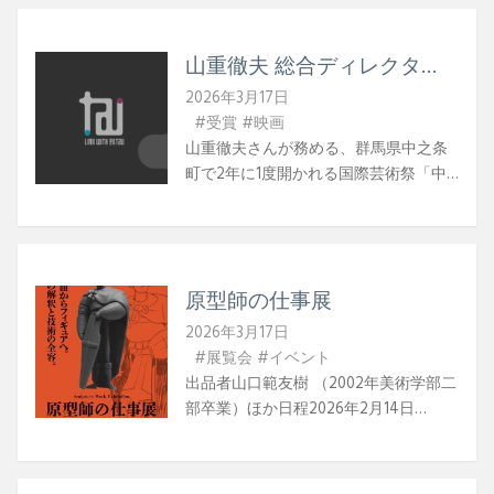
（金）18時～2026年3月28日（土）14
時～2026年3月28日（土）18時～2026
山重徹夫 総合ディレクタ
年3月29日（日）14時～受付・開場は開
ー 『中之条ビエンナーレ』
演の30分前全席自由席入場料一般：
2026年3月17日
第76回芸術選奨文部科学大臣
2,500円学生：2,000円当日：3,000円
#受賞
#映画
新人賞(芸術振興部門)を受
（一律）当日精算・現金の
山重徹夫さんが務める、群馬県中之条
賞！
み KAEDEN「かいそう」予約ページ場
町で2年に1度開かれる国際芸術祭「中
所ひつじ座 〒166-0011 東京都杉並区
之条ビエンナーレ」が第76回芸術選奨
梅里 2-40-19 ワールドビル B1FJR阿佐ヶ
文部科学大臣新人賞(芸術振興部門)を受
谷駅徒歩12分／東京メトロ丸ノ内線南
賞されました！ プロジェクト『中之条
阿佐ヶ谷駅徒歩5分お問い合わせE-
ビエンナーレ』総合ディレクター山重
mail：kaeden.gekidan@gmail.com ＊本
原型師の仕事展
徹夫（1998年美術学部二部卒業）
作品は自殺を主題にしておりますが、
WEB「中之条ビエンナーレ」公式サイ
2026年3月17日
作家及び団体には自殺を助長する意図
ト
#展覧会
#イベント
はありません。 [キャスト]池田麻美
出品者山口範友樹 （2002年美術学部二
一木海南江 鈴江花恋 鈴木楓 松橋
部卒業）ほか日程2026年2月14日
惟真 （全員美術学部在学生） [スタッ
（土）〜 2026年3月25日（水）時間
フ]舞台監督：廣野唯（美術学部在学
9:30～17:00（最終受付16:30まで）休館
生）美術：名和円華 舟窪知菜美（共
日月曜日※2月23日（月・祝）は開館し