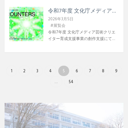
に美術学部在学生）照明：髙槇さやか
翌24日（火）に振替休館観覧料大人
（美術学部在学生）音響：苗代ヒロ
令和7年度 文化庁メディア芸
800円／小中学生400円／未就学児無
（美術学部在学生）宣伝美術：髙槇さ
術クリエイター育成支援事業
料 *入館料（大人400円／小中学生
2026年3月5日
やか制作：黒川実蘭（美術学部在学
成果発表イベント
200円）を含む*未就学児は入館料も無
#展覧会
生）
「ENCOUNTERS」
料場所横浜人形の家２階多目的室神奈
令和7年度 文化庁メディア芸術クリエ
川県横浜市中区山下町 18番地WEB原型
イター育成支援事業の創作支援にて採
師の仕事展
択いただき、この度展示を行います。
作 家mgr allergen0024（2025年 修士
課程修了）日 程2026年2月28日
（土）～ 2026年3月8日（日）時 間
1
2
3
4
5
6
7
8
9
11:00〜18:00（最終入場 17:30）※2月28
日（土）、3月6日（金）、3月7日
…
54
（土）のみ11:00〜19:00（最終入場
18:30）場 所TODA HALL &
CONFERENCE TOKYOW E B詳細はこち
ら入場料無料主催文化庁