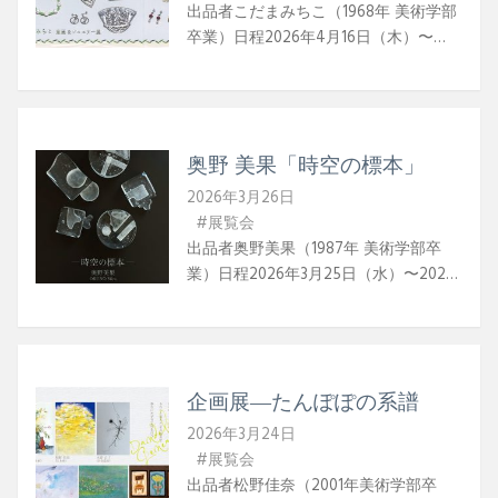
佑の美術館では初の個展となる「残響
出品者こだまみちこ（1968年 美術学部
と余白のなかで」を開催いたします。
卒業）日程2026年4月16日（木）〜
今村は、日常の出来事や記憶をモチー
2026年4月22日（水）時間10:00〜
フに、身の回りのものを用いたインス
19:00（最終日〜16:30）作家在廊時間
タレーションや立体、絵画、映像など
12:00～16:00場所銀座 教文館4F エイン
多様な表現形式で制作するアーティス
カレム東京都中央区銀座4-5-1 教文館ビ
トです。2007年に京都市立芸術大学大
奥野 美果「時空の標本」
ル 春・オリーブ畑の散歩道の草むらに
学院美術研究科修士課程彫刻専攻を修
ぽつんと咲く小さな花達に出逢う。夢
2026年3月26日
了後、資生堂ギャラリーでの「第5回
みる自然を銀、金、天然石でジュエリ
#展覧会
Shiseido art egg」（2011年、shiseido
ーに表現いたしました。
出品者奥野美果（1987年 美術学部卒
art egg賞受賞）、「ヨコハマトリエン
業）日程2026年3月25日（水）〜2026
ナーレ2011―OUR MAGIC HOUR —世界
年3月31日（火）時間12:00〜19:00（最
はどこまで知ることができるか？」
終日は16:00まで）場所＋ notion東京都
（2011年）への出品、ポーラ美術振興
中央区銀座6-4-13銀座Yamazakiビル 2F
財団の助成によるワルシャワ（ポーラ
作家WEBMICA OKUNO
ンド）滞在（2016年）、京都市芸術新
企画展―たんぽぽの系譜
人賞（2020年）など、京都を拠点に国
2026年3月24日
内外で発表を重ねています。 今村作
#展覧会
品の特徴は、空間や作品に仕掛けられ
出品者松野佳奈（2001年美術学部卒
たささやかな仕掛けを通じて、日常に