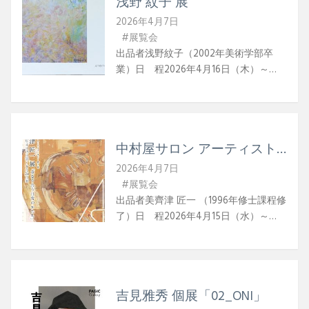
浅野 紋子 展
ル）電話：090-7402-1784（長尾）Ｗ
日常に自作を展示してみたい気持ちが
ＥＢ長尾ギャラリー（一般社団法人 ア
2026年4月7日
強く動いた。 今回のテーマである
ートシップインターナショナル）
#展覧会
「しつらえ」とは、室内の装飾という
出品者浅野紋子（2002年美術学部卒
意味以外にも設ける、準備するという
業）日 程2026年4月16日（木）～
根源的な意味もあり〝心の準備が整う
2026年4月26日（日）時 間11:00〜
場所〟そんな理想を掲げ、三つの茶室
17:00 休廊日4月21日（火）・4月22日
を自然界に見立て、作品をいかに空間
（水）場 所ギャラリーテムズ住所：
を呼応させ作品と茶室空間お互いの空
東京都小金井前原町3-20-2電話：042-
間認識をいかに矜持できるかと言う事
中村屋サロン アーティスト
384-3564WEBギャラリーテムズ
に力を注いだ。 そんな意味から作品
リレー 第7回
2026年4月7日
内容も旧作の再制作や素材表現も多紀
美齊津 匠一 展 「重なり合
#展覧会
にわたっている。ぜひ非日常空間での
う日常のかたち」
出品者美齊津 匠一 （1996年修士課程修
作品世界に浸って頂ければ幸いであ
了）日 程2026年4月15日（水）～
る。
2026年5月24日（日）時 間10:30〜
18:00（17:40最終入館）休館日火曜日
場 所中村屋サロン美術館東京都新宿
区新宿3丁目26番13号 新宿中村屋ビル
吉見雅秀 個展「02_ONI」
3階WEB中村屋サロン美術館