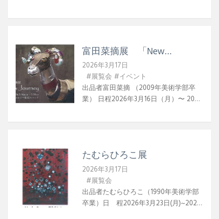
間18:30～20:00参加費約2000円場 所
ギャラリーボチュー宮城県仙台市青葉
区一番町2-7-3サンモールシティビル3
階W E Bギャラリーボチュー
富田菜摘展 「New
Journey」
2026年3月17日
#展覧会
#イベント
出品者富田菜摘 （2009年美術学部卒
業） 日程2026年3月16日（月）〜 2026
年3月28日（土）作家在廊予定（各日
10:30～16:00）3月16日（月）、3月19日
（木）、3月21日（土）3月25日
（水）、3月28日（土）時間10:30～
たむらひろこ展
18:30休館日日曜、祝日場所ギャラリー
東京ユマニテ東京都中央区日本橋兜町
2026年3月17日
15-12 八重洲カトウビル1F WEB富田菜
#展覧会
摘展 「New Journey」
出品者たむらひろこ（1990年美術学部
卒業）日 程2026年3月23日(月)~2026
年3月28日(土)時 間12:00〜19:00《最