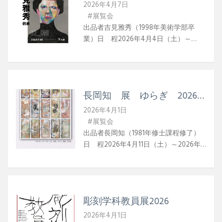
2026年4月7日
#展覧会
出品者吉見雅秀（1998年美術学部卒
業）日 程2026年4月4日（土）～
2026年4月19日（日）時 間12:00〜
19:00 場 所PAGIC Gallery東京都渋谷
区初台1-36-1 裏WEB吉見雅秀個展
「02_ONI」休廊日火・水・木曜 吉見雅
長岡知 展 ゆらぎ 2026
秀 個展「02_ONI」PAGIC Galleryは吉
年
見雅秀個展「02_ONI」を開催し、色彩
2026年4月1日
と図像のコンビネーションで描かれた
#展覧会
人物画を中心にご紹介いたします。本
出品者長岡知（1981年修士課程修了）
シリーズでは人物の顔の造形はクレヨ
日 程2026年4月11日（土）～2026年4
ンを用い、皮膚の温度、質感、刻まれ
月19日（日）時 間10:00〜17:00 場
た時間といった肉体的な存在感を生々
所ノイエス朝日群馬県前橋市元総社町
しく表現します。一方、頭髪や衣類
７３－５出品者HP凜匠工房
は、ブラックの図形で抽象化されより
記号的に表現されています。本能的な
彫刻学科教員展2026
野生味と洗練されたデザインの対比
2026年4月1日
が、吉見らしいスタイルを雄弁に語っ